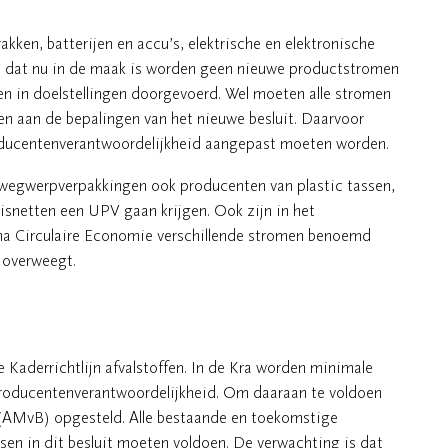
ken, batterijen en accu’s, elektrische en elektronische
uit dat nu in de maak is worden geen nieuwe productstromen
 in doelstellingen doorgevoerd. Wel moeten alle stromen
oen aan de bepalingen van het nieuwe besluit. Daarvoor
roducentenverantwoordelijkheid aangepast moeten worden.
n wegwerpverpakkingen ook producenten van plastic tassen,
visnetten een UPV gaan krijgen. Ook zijn in het
a Circulaire Economie verschillende stromen benoemd
 overweegt.
e Kaderrichtlijn afvalstoffen. In de Kra worden minimale
 producentenverantwoordelijkheid. Om daaraan te voldoen
(AMvB) opgesteld. Alle bestaande en toekomstige
sen in dit besluit moeten voldoen. De verwachting is dat