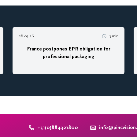
28 07 26
3 min
France postpones EPR obligation for
professional packaging
+31(0)884321800
info@pincvision