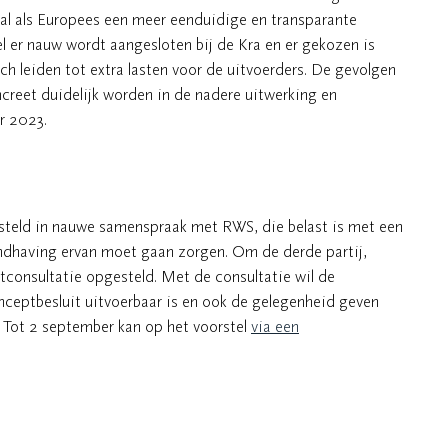
al als Europees een meer eenduidige en transparante
l er nauw wordt aangesloten bij de Kra en er gekozen is
och leiden tot extra lasten voor de uitvoerders. De gevolgen
creet duidelijk worden in de nadere uitwerking en
r 2023.
teld in nauwe samenspraak met RWS, die belast is met een
andhaving ervan moet gaan zorgen. Om de derde partij,
tconsultatie opgesteld. Met de consultatie wil de
onceptbesluit uitvoerbaar is en ook de gelegenheid geven
 Tot 2 september kan op het voorstel
via een