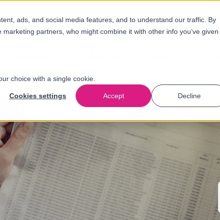
nt, ads, and social media features, and to understand our traffic. By
e marketing partners, who might combine it with other info you’ve given
Solutions
Industries
About
N
us
our choice with a single cookie.
Cookies settings
Accept
Decline