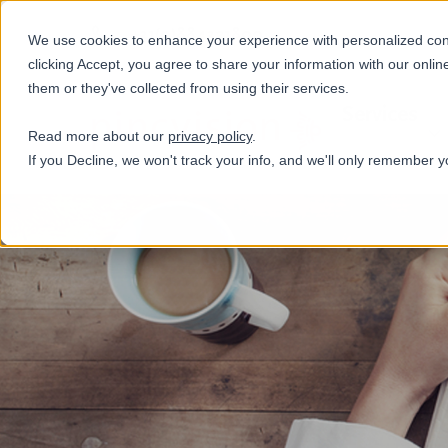
+31(0)884321800
We use cookies to enhance your experience with personalized conte
clicking Accept, you agree to share your information with our onlin
them or they've collected from using their services.
Services
Read more about our
privacy policy
.
If you Decline, we won't track your info, and we'll only remember y