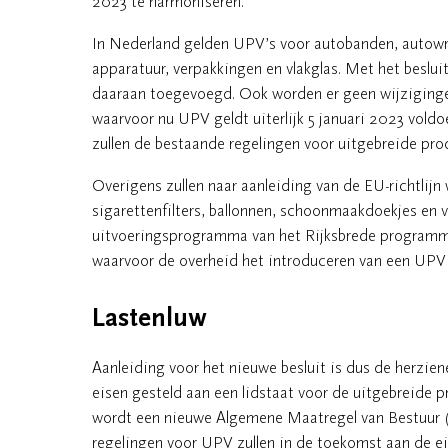
2023 te harmoniseren.
In Nederland gelden UPV’s voor autobanden, autowrak
apparatuur, verpakkingen en vlakglas. Met het besl
daaraan toegevoegd. Ook worden er geen wijzigingen
waarvoor nu UPV geldt uiterlijk 5 januari 2023 vold
zullen de bestaande regelingen voor uitgebreide p
Overigens zullen naar aanleiding van de EU-richtlij
sigarettenfilters, ballonnen, schoonmaakdoekjes en 
uitvoeringsprogramma van het Rijksbrede programm
waarvoor de overheid het introduceren van een UPV
Lastenluw
Aanleiding voor het nieuwe besluit is dus de herzien
eisen gesteld aan een lidstaat voor de uitgebreide
wordt een nieuwe Algemene Maatregel van Bestuur 
regelingen voor UPV zullen in de toekomst aan de ei