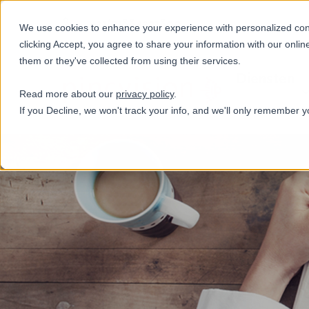
+31(0)884321800
We use cookies to enhance your experience with personalized conte
clicking Accept, you agree to share your information with our onlin
them or they've collected from using their services.
Diensten
Read more about our
privacy policy
.
If you Decline, we won't track your info, and we'll only remember y