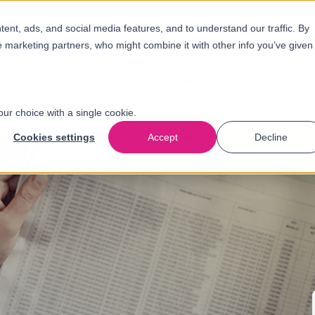
nt, ads, and social media features, and to understand our traffic. By
e marketing partners, who might combine it with other info you’ve given
Oplossingen
Branches
Over
ons
our choice with a single cookie.
Cookies settings
Accept
Decline