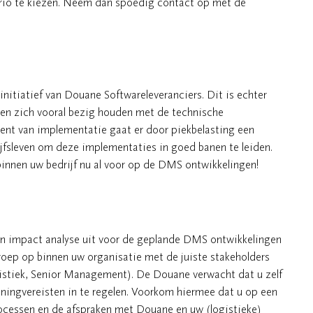
rio te kiezen. Neem dan spoedig contact op met de
itiatief van Douane Softwareleveranciers. Dit is echter
len zich vooral bezig houden met de technische
ent van implementatie gaat er door piekbelasting een
jfsleven om deze implementaties in goed banen te leiden.
binnen uw bedrijf nu al voor op de DMS ontwikkelingen!
en impact analyse uit voor de geplande DMS ontwikkelingen
roep op binnen uw organisatie met de juiste stakeholders
istiek, Senior Management). De Douane verwacht dat u zelf
ingvereisten in te regelen. Voorkom hiermee dat u op een
cessen en de afspraken met Douane en uw (logistieke)