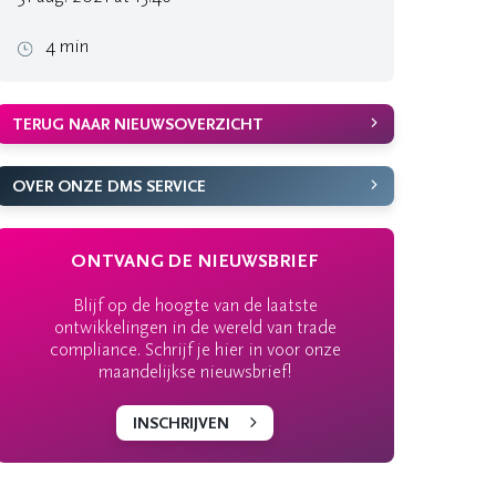
4 min
TERUG NAAR NIEUWSOVERZICHT
OVER ONZE DMS SERVICE
ONTVANG DE NIEUWSBRIEF
Blijf op de hoogte van de laatste
ontwikkelingen in de wereld van trade
compliance. Schrijf je hier in voor onze
maandelijkse nieuwsbrief!
INSCHRIJVEN