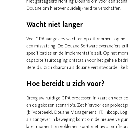
niet gereageerd richting Douane om voor een scena
Douane om hierover duidelijkheid te verschaffen.
Wacht niet langer
Veel GPA aangevers wachten op dit moment op het in
een misvatting. De Douane Softwareleveranciers zul
specificaties en de implementatie zelf. Op het mom
capaciteitsuitdaging ontstaan voor het gehele bedri
Bereid u zich daarom als douane verantwoordelijke 
Hoe bereidt u zich voor?
Breng uw huidige GPA processen in kaart en voer e
en de gekozen scenario’s. Zet hiervoor een projectg
(bijvoorbeeld, Douane Management, IT, Inkoop, Log
als aangever in beweging komt om de nieuwe vergunn
later moment in problemen komt met uw aangiftepro