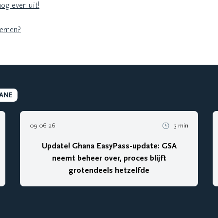
g even uit!
nemen?
ANE
09 06 26
3 min
Update! Ghana EasyPass-update: GSA
neemt beheer over, proces blijft
grotendeels hetzelfde