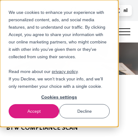
Bel ons
nl
LOGIN
We use cookies to enhance your experience with
personalized content, ads, and social media
en
features, and to understand our traffic. By clicking
Accept, you agree to share your information with
our online marketing partners, who might combine
it with other info you’ve given them or they've
collected from using their services.
Read more about our
privacy policy
.
If you Decline, we won't track your info, and we'll
only remember your choice with a single cookie.
Cookies settings
Accept
Decline
Scans
BTW COMPLIANCE SCAN