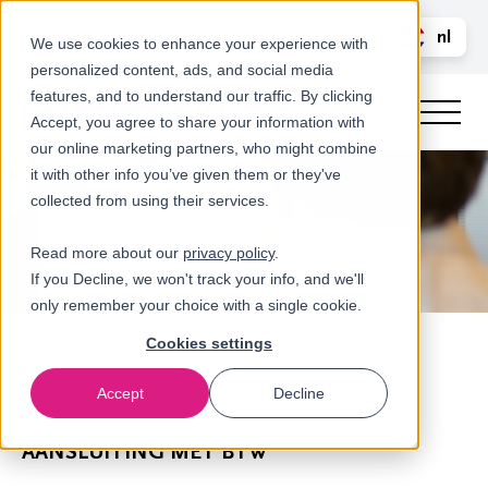
Bel ons
nl
LOGIN
We use cookies to enhance your experience with
personalized content, ads, and social media
en
features, and to understand our traffic. By clicking
Accept, you agree to share your information with
our online marketing partners, who might combine
it with other info you’ve given them or they've
collected from using their services.
Read more about our
privacy policy
.
If you Decline, we won't track your info, and we'll
only remember your choice with a single cookie.
Cookies settings
Accept
Decline
Intrastat
AANSLUITING MET BTW