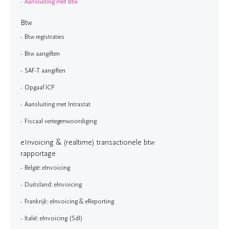
Aansluiting met Btw
Btw
Btw registraties
Btw aangiften
SAF-T aangiften
Opgaaf ICP
Aansluiting met Intrastat
Fiscaal vertegenwoordiging
eInvoicing & (realtime) transactionele btw
rapportage
België: eInvoicing
Duitsland: eInvoicing
Frankrijk: eInvoicing & eReporting
Italië: eInvoicing (SdI)