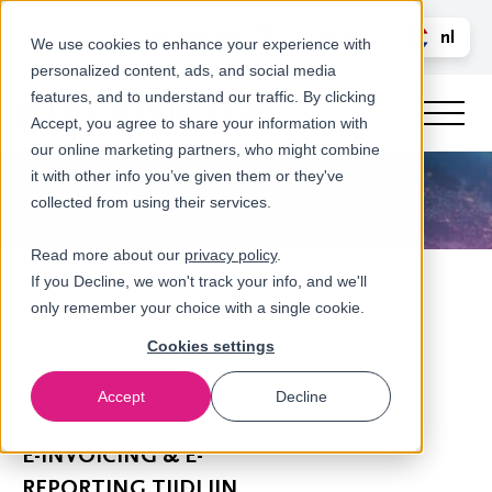
Bel ons
nl
LOGIN
We use cookies to enhance your experience with
personalized content, ads, and social media
en
features, and to understand our traffic. By clicking
Accept, you agree to share your information with
our online marketing partners, who might combine
it with other info you’ve given them or they've
collected from using their services.
Read more about our
privacy policy
.
If you Decline, we won't track your info, and we'll
only remember your choice with a single cookie.
Cookies settings
Accept
Decline
Whitepapers en Downloads
E-INVOICING & E-
REPORTING TIJDLIJN