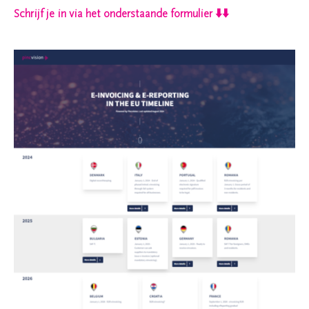
Schrijf je in via het onderstaande formulier ⬇️⬇️