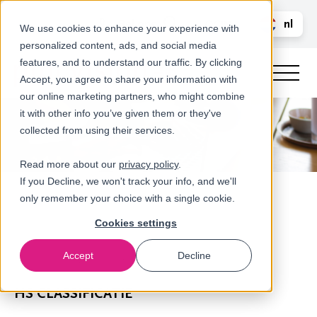
Bel ons
nl
LOGIN
We use cookies to enhance your experience with
personalized content, ads, and social media
en
features, and to understand our traffic. By clicking
Accept, you agree to share your information with
our online marketing partners, who might combine
it with other info you’ve given them or they've
collected from using their services.
Read more about our
privacy policy
.
If you Decline, we won't track your info, and we'll
only remember your choice with a single cookie.
Cookies settings
Accept
Decline
Douane & handelszaken
HS CLASSIFICATIE