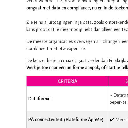
Verantwoordelijk zijn voor eInvoicing en eReporting 
omgaat met data en compliance, nu en in de toekom
Zie je nu al uitdagingen in je data, zoals ontbreken
kans groot dat je meer nodig hebt dan alleen een te
De meeste organisaties overwegen 2 richtingen: een
combineert met btw-expertise.
De keuze die je nu maakt, gaat verder dan Frankrijk.
Werk je toe naar één uniforme aanpak, of start je te
CRITERIA
~ Datatr
Dataformat
beperkte f
PA connectiviteit (Plateforme Agréée)
✔️ Meest