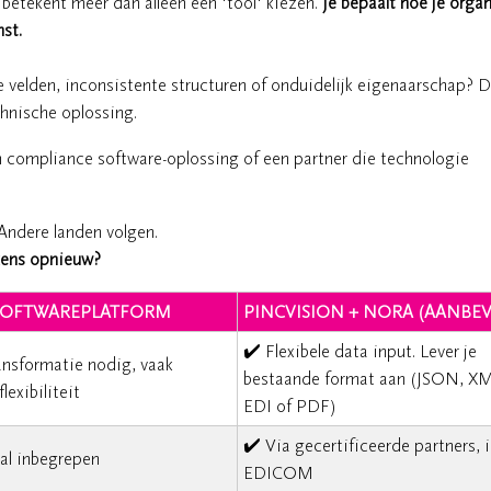
betekent meer dan alleen een 'tool' kiezen.
Je bepaalt hoe je organ
st.
de velden, inconsistente structuren of onduidelijk eigenaarschap? D
chnische oplossing.
 compliance software-oplossing of een partner die technologie
 Andere landen volgen.
lkens opnieuw?
SOFTWAREPLATFORM
PINCVISION + NORA (AANBE
✔️ Flexibele data input. Lever je
ansformatie nodig, vaak
bestaande format aan (JSON, XM
lexibiliteit
EDI of PDF)
✔️ Via gecertificeerde partners, i
al inbegrepen
EDICOM