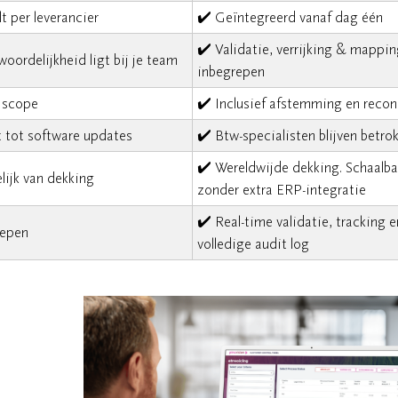
t per leverancier
✔️ Geïntegreerd vanaf dag één
✔️ Validatie, verrijking & mappi
oordelijkheid ligt bij je team
inbegrepen
 scope
✔️ Inclusief afstemming en reconc
 tot software updates
✔️ Btw-specialisten blijven betro
✔️ Wereldwijde dekking. Schaalba
lijk van dekking
zonder extra ERP-integratie
✔️ Real-time validatie, tracking e
repen
volledige audit log
n