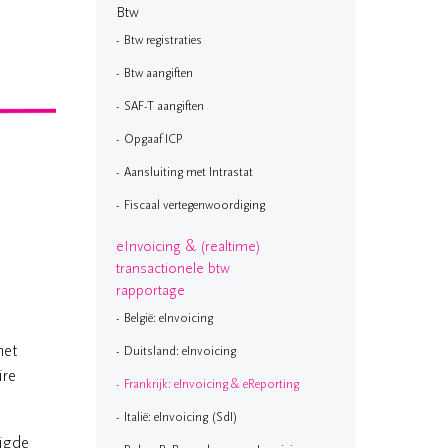
Btw
Btw registraties
Btw aangiften
SAF-T aangiften
Opgaaf ICP
Aansluiting met Intrastat
Fiscaal vertegenwoordiging
eInvoicing & (realtime)
transactionele btw
rapportage
België: eInvoicing
met
Duitsland: eInvoicing
ire
Frankrijk: eInvoicing & eReporting
Italië: eInvoicing (SdI)
tigde