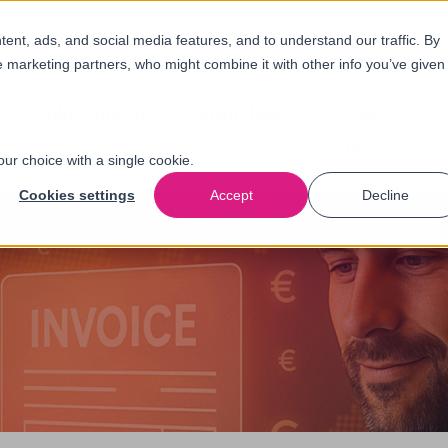
nt, ads, and social media features, and to understand our traffic. By
e marketing partners, who might combine it with other info you’ve given
Oplossingen
Branches
Over
ons
our choice with a single cookie.
Cookies settings
Accept
Decline