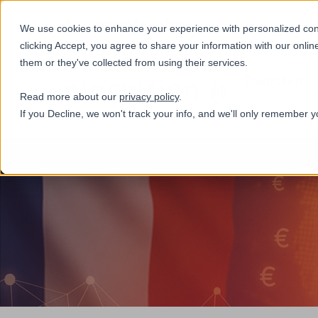
+31(0)884321800
We use cookies to enhance your experience with personalized conte
clicking Accept, you agree to share your information with our onlin
them or they've collected from using their services.
Diensten
Read more about our
privacy policy
.
If you Decline, we won't track your info, and we'll only remember y