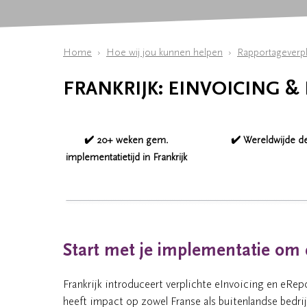
Home
Hoe wij jou kunnen helpen
Rapportageverpl
FRANKRIJK: EINVOICING &
✔️ 20+ weken gem.
✔️ Wereldwijde d
implementatietijd in Frankrijk
Start met je implementatie om 
Frankrijk introduceert verplichte eInvoicing en eRep
heeft impact op zowel Franse als buitenlandse bedrijve