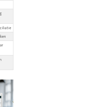
ng
iliatie
kken
ar
n