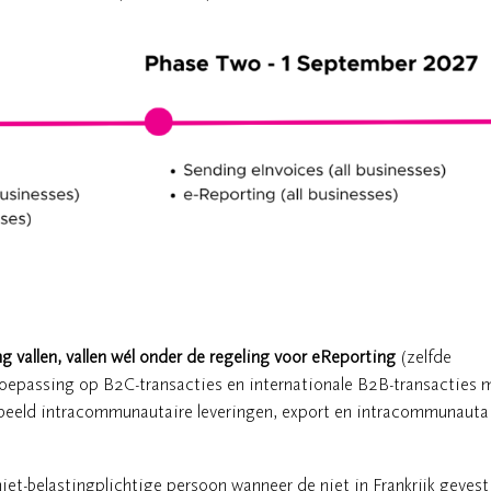
g vallen, vallen wél onder de regeling voor eReporting
(zelfde
 toepassing op B2C-transacties en internationale B2B-transacties 
oorbeeld intracommunautaire leveringen, export en intracommunauta
iet-belastingplichtige persoon wanneer de niet in Frankrijk geves