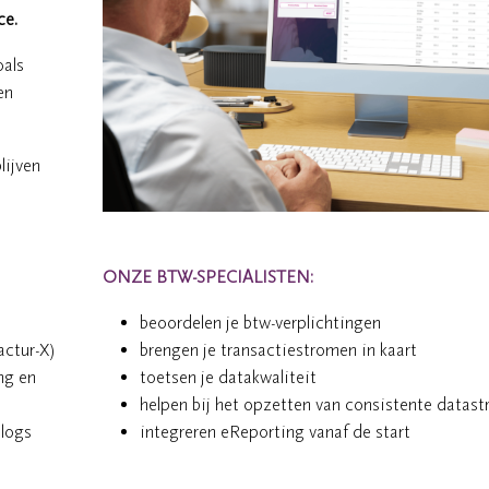
ce.
oals
en
ijven
ONZE BTW-SPECIALISTEN:
beoordelen je btw-verplichtingen
actur-X)
brengen je transactiestromen in kaart
ng en
toetsen je datakwaliteit
helpen bij het opzetten van consistente datas
 logs
integreren eReporting vanaf de start