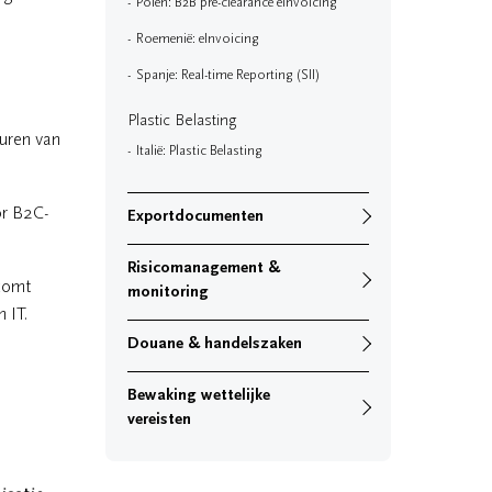
Polen: B2B pre-clearance eInvoicing
Roemenië: eInvoicing
Spanje: Real-time Reporting (SII)
Plastic Belasting
turen van
Italië: Plastic Belasting
or B2C-
Exportdocumenten
Risicomanagement &
 komt
monitoring
 IT.
Douane & handelszaken
Bewaking wettelijke
vereisten