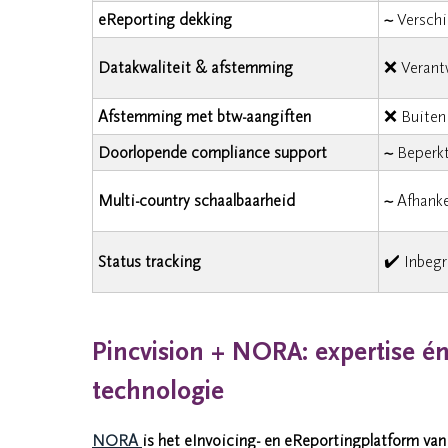
eReporting dekking
~
Verschil
Datakwaliteit & afstemming
❌ Verantw
Afstemming met btw-aangiften
❌ Buiten
Doorlopende compliance support
~
Beperkt
Multi-country schaalbaarheid
~
Afhanke
Status tracking
✔️ Inbeg
Pincvision + NORA: expertise é
technologie
NORA
is het eInvoicing- en eReportingplatform van