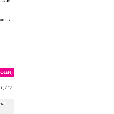
isatie
an is de
VOLEN)
L, CSV,
ncl.