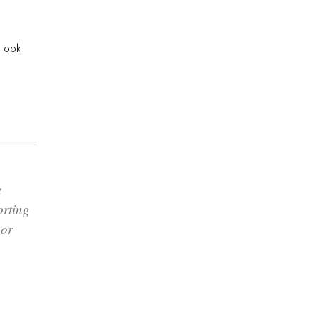
e ook
e
orting
oor