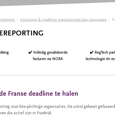
ichtingen
eInvoicing & (realtime) transactionele btw rapportage
Fr
 EREPORTING
ekking
✔️ Volledig gevalideerde
✔️ RegTech part
facturen via NORA
technologie én ex
de Franse deadline te halen
orting voor btw-plichtige organisaties. De uitrol gebeurt gefaseer
n die actief zijn in Frankrijk.