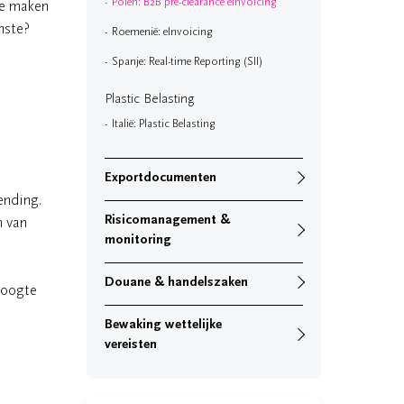
Polen: B2B pre-clearance eInvoicing
te maken
jnste?
Roemenië: eInvoicing
Spanje: Real-time Reporting (SII)
Plastic Belasting
Italië: Plastic Belasting
Exportdocumenten
ending.
Risicomanagement &
n van
monitoring
Douane & handelszaken
 hoogte
Bewaking wettelijke
vereisten