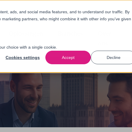
nt, ads, and social media features, and to understand our traffic. By
e marketing partners, who might combine it with other info you’ve given
Oplossingen
Branches
Over
ons
our choice with a single cookie.
Cookies settings
Accept
Decline