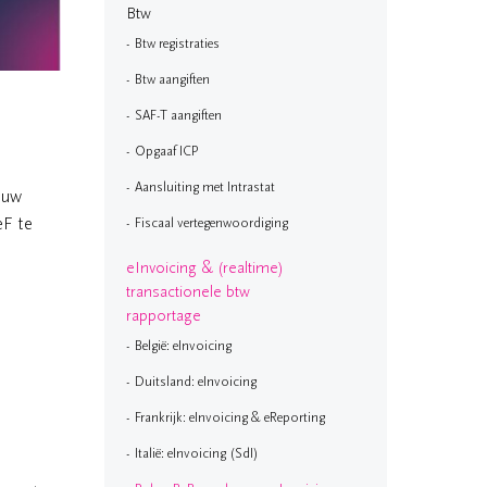
Btw
Btw registraties
Btw aangiften
SAF-T aangiften
Opgaaf ICP
Aansluiting met Intrastat
ouw
eF te
Fiscaal vertegenwoordiging
eInvoicing & (realtime)
transactionele btw
rapportage
België: eInvoicing
Duitsland: eInvoicing
Frankrijk: eInvoicing & eReporting
Italië: eInvoicing (SdI)