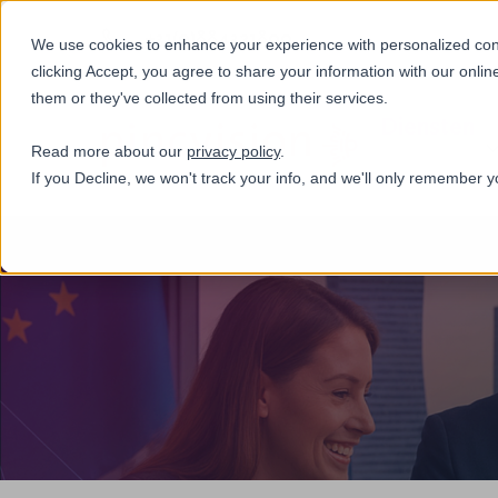
+31(0)884321800
We use cookies to enhance your experience with personalized conte
clicking Accept, you agree to share your information with our onlin
them or they've collected from using their services.
Diensten
Read more about our
privacy policy
.
If you Decline, we won't track your info, and we'll only remember y