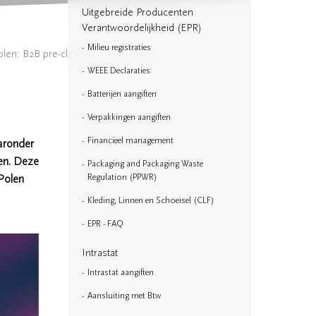
Uitgebreide Producenten
Verantwoordelijkheid (EPR)
Milieu registraties
len: B2B pre-clearance eInvoicing
WEEE Declaraties
Batterijen aangiften
Verpakkingen aangiften
Financieel management
aronder
en. Deze
Packaging and Packaging Waste
 Polen
Regulation (PPWR)
Kleding, Linnen en Schoeisel (CLF)
EPR - FAQ
Intrastat
Intrastat aangiften
Aansluiting met Btw