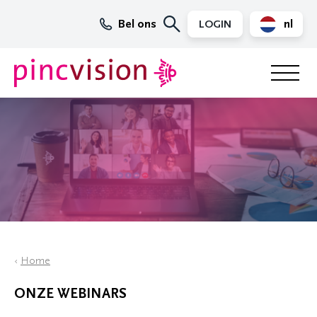
Bel ons
nl
LOGIN
en
Home
ONZE WEBINARS