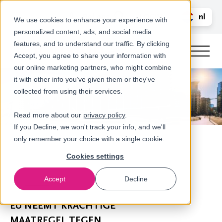
Bel ons
nl
LOGIN
We use cookies to enhance your experience with
personalized content, ads, and social media
en
features, and to understand our traffic. By clicking
Accept, you agree to share your information with
our online marketing partners, who might combine
it with other info you’ve given them or they've
collected from using their services.
Read more about our
privacy policy
.
If you Decline, we won't track your info, and we'll
only remember your choice with a single cookie.
Cookies settings
Accept
Decline
Nieuws
EU NEEMT KRACHTIGE
MAATREGEL TEGEN