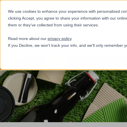
+31(0)884321800
We use cookies to enhance your experience with personalized conte
clicking Accept, you agree to share your information with our onlin
them or they've collected from using their services.
Diensten
Read more about our
privacy policy
.
If you Decline, we won't track your info, and we'll only remember y