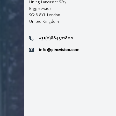
Unit 5 Lancaster Way
Biggleswade
SG18 8YL London
United Kingdom
+31(0)884321800
info@pincvision.com