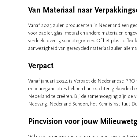
Van Materiaal naar Verpakkin
Vanaf 2025 zullen producenten in Nederland een ged
voor papier, glas, metaal en andere materialen ongew
verdeeld over 13 subcategorieën. Of het plastic flexibe
aanwezigheid van gerecycled materiaal zullen allemaa
Verpact
Vanaf januari 2024 is Verpact de Nederlandse PRO 
milieuorganisaties hebben hun krachten gebundeld me
Nederland te creëren. Bij de samenvoeging zijn de v
Nedvang, Nederland Schoon, het Kennisinstituut Du
Pincvision voor jouw Milieuwet
Wil jij er zeker van zijn dat je niets mist over ontw