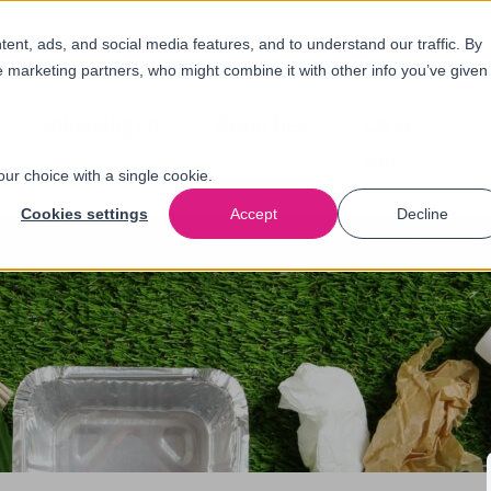
nt, ads, and social media features, and to understand our traffic. By
e marketing partners, who might combine it with other info you’ve given
Oplossingen
Branches
Over
ons
our choice with a single cookie.
Cookies settings
Accept
Decline