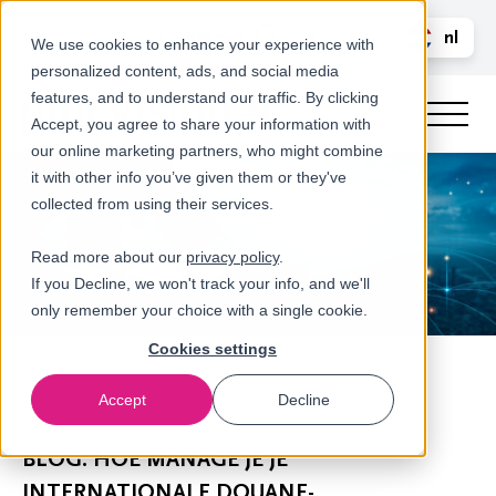
Bel ons
nl
LOGIN
We use cookies to enhance your experience with
personalized content, ads, and social media
en
features, and to understand our traffic. By clicking
Accept, you agree to share your information with
our online marketing partners, who might combine
it with other info you’ve given them or they've
collected from using their services.
Read more about our
privacy policy
.
If you Decline, we won't track your info, and we'll
only remember your choice with a single cookie.
Cookies settings
Accept
Decline
Nieuws
BLOG: HOE MANAGE JE JE
INTERNATIONALE DOUANE-