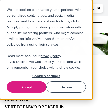
Bel ons
nl
LOGIN
We use cookies to enhance your experience with
personalized content, ads, and social media
en
features, and to understand our traffic. By clicking
Accept, you agree to share your information with
our online marketing partners, who might combine
it with other info you’ve given them or they've
collected from using their services.
Read more about our
privacy policy
.
If you Decline, we won't track your info, and we'll
only remember your choice with a single cookie.
Cookies settings
Accept
Decline
Nieuws
BEVOEGDE
VERTEGENWOORDIGER IN