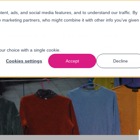
nt, ads, and social media features, and to understand our traffic. By
e marketing partners, who might combine it with other info you’ve given
Oplossingen
Branches
Over
ons
our choice with a single cookie.
Cookies settings
Accept
Decline