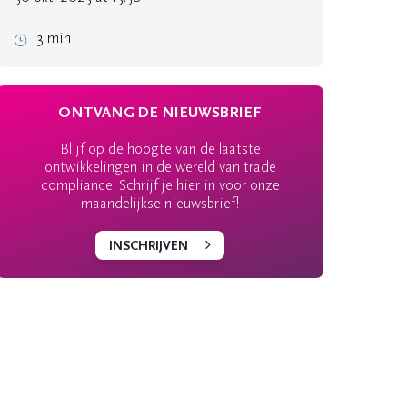
3 min
ONTVANG DE NIEUWSBRIEF
Blijf op de hoogte van de laatste
ontwikkelingen in de wereld van trade
compliance. Schrijf je hier in voor onze
maandelijkse nieuwsbrief!
INSCHRIJVEN