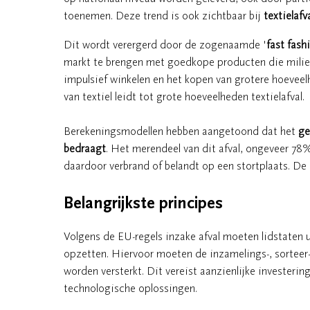
toenemen. Deze trend is ook zichtbaar bij
textielafv
Dit wordt verergerd door de zogenaamde '
fast fash
markt te brengen met goedkope producten die milieu
impulsief winkelen en het kopen van grotere hoeve
van textiel leidt tot grote hoeveelheden textielafval.
Berekeningsmodellen hebben aangetoond dat het
ge
bedraagt
. Het merendeel van dit afval, ongeveer 78
daardoor verbrand of belandt op een stortplaats. De
Belangrijkste principes
Volgens de EU-regels inzake afval moeten lidstaten ui
opzetten. Hiervoor moeten de inzamelings-, sorteer-
worden versterkt. Dit vereist aanzienlijke investerin
technologische oplossingen.