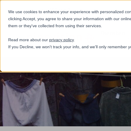
+31(0)884321800
We use cookies to enhance your experience with personalized conte
clicking Accept, you agree to share your information with our onlin
them or they've collected from using their services.
Diensten
Read more about our
privacy policy
.
If you Decline, we won't track your info, and we'll only remember y