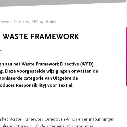
work Directive, EPR op Textiel
- WASTE FRAMEWORK
L
gen aan het Waste Framework Directive (WFD)
. Deze voorgestelde wijzigingen omvatten de
moniseerde categorie van Uitgebreide
ucer Responsibility) voor Textiel.
van het Waste Framework Directive (WFD) en er inspanningen
uliere actoren, blijft de algemene afvalproductie