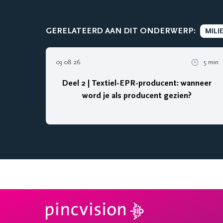
GERELATEERD AAN DIT ONDERWERP:
MILI
03 08 26
5 min
Deel 2 | Textiel-EPR-producent: wanneer
word je als producent gezien?