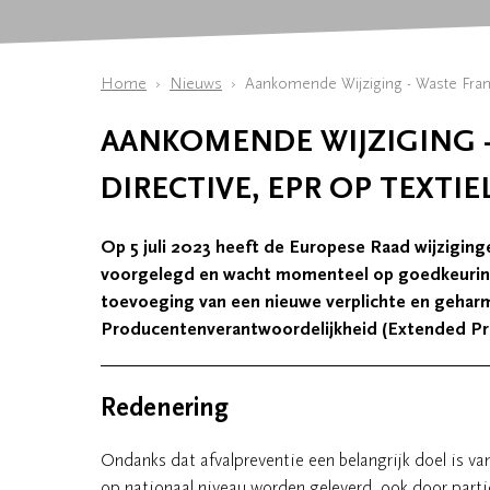
Home
Nieuws
Aankomende Wijziging - Waste Frame
AANKOMENDE WIJZIGING 
DIRECTIVE, EPR OP TEXTIE
Op 5 juli 2023 heeft de Europese Raad wijzigin
voorgelegd en wacht momenteel op goedkeuring
toevoeging van een nieuwe verplichte en gehar
Producentenverantwoordelijkheid (Extended Prod
Redenering
Ondanks dat afvalpreventie een belangrijk doel is 
op nationaal niveau worden geleverd, ook door partic