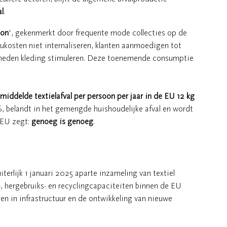
al
.
ion
', gekenmerkt door frequente mode collecties op de
kosten niet internaliseren, klanten aanmoedigen tot
elheden kleding stimuleren. Deze toenemende consumptie
middelde textielafval per persoon per jaar in de EU 12 kg
%, belandt in het gemengde huishoudelijke afval en wordt
 EU zegt:
genoeg is genoeg
.
terlijk 1 januari 2025 aparte inzameling van textiel
, hergebruiks- en recyclingcapaciteiten binnen de EU
gen in infrastructuur en de ontwikkeling van nieuwe