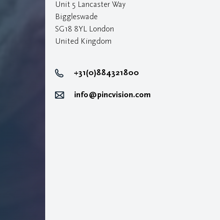
Unit 5 Lancaster Way
Biggleswade
SG18 8YL London
United Kingdom
+31(0)884321800
info@pincvision.com