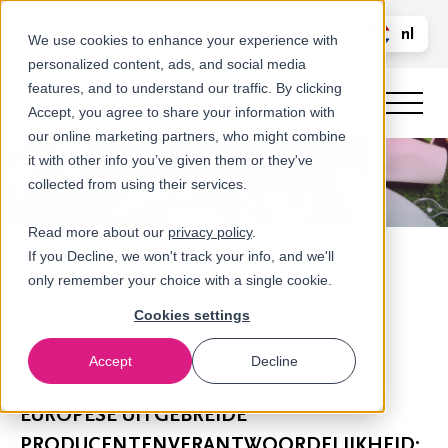
Bel ons
nl
LOGIN
We use cookies to enhance your experience with
personalized content, ads, and social media
en
features, and to understand our traffic. By clicking
Accept, you agree to share your information with
our online marketing partners, who might combine
it with other info you’ve given them or they've
collected from using their services.
Read more about our
privacy policy
.
If you Decline, we won't track your info, and we'll
only remember your choice with a single cookie.
Cookies settings
Accept
Decline
Nieuws
EUROPESE UITGEBREIDE
PRODUCENTENVERANTWOORDELIJKHEID: