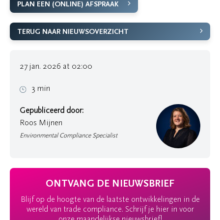
PLAN EEN (ONLINE) AFSPRAAK
TERUG NAAR NIEUWSOVERZICHT
27 jan. 2026 at 02:00
3 min
Gepubliceerd door:
Roos Mijnen
Environmental Compliance Specialist
ONTVANG DE NIEUWSBRIEF
Blijf op de hoogte van de laatste ontwikkelingen in de
wereld van trade compliance. Schrijf je hier in voor
onze maandelijkse nieuwsbrief!