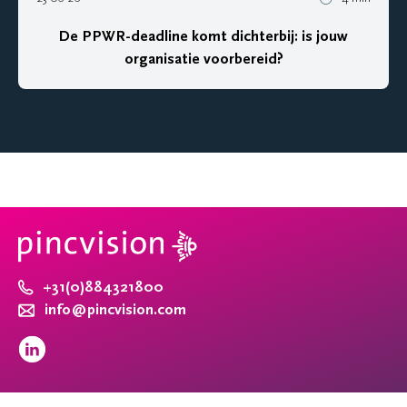
De PPWR-deadline komt dichterbij: is jouw
organisatie voorbereid?
+31(0)884321800
info@pincvision.com