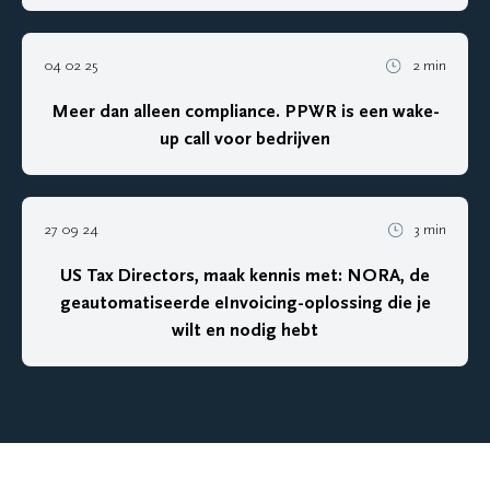
04 02 25
2 min
Meer dan alleen compliance. PPWR is een wake-
up call voor bedrijven
27 09 24
3 min
US Tax Directors, maak kennis met: NORA, de
geautomatiseerde eInvoicing-oplossing die je
wilt en nodig hebt