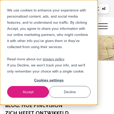
Bel ons
nl
LOGIN
We use cookies to enhance your experience with
personalized content, ads, and social media
en
features, and to understand our traffic. By clicking
Accept, you agree to share your information with
our online marketing partners, who might combine
it with other info you’ve given them or they've
collected from using their services.
Read more about our
privacy policy
.
If you Decline, we won't track your info, and we'll
only remember your choice with a single cookie.
Cookies settings
Accept
Decline
Nieuws
BLOG: HOE PINCVISION
ZICH HEEFT ONTWIKKELD