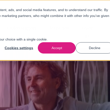
nt, ads, and social media features, and to understand our traffic. By
e marketing partners, who might combine it with other info you’ve given
Oplossingen
Branches
Over
ons
our choice with a single cookie.
Cookies settings
Accept
Decline