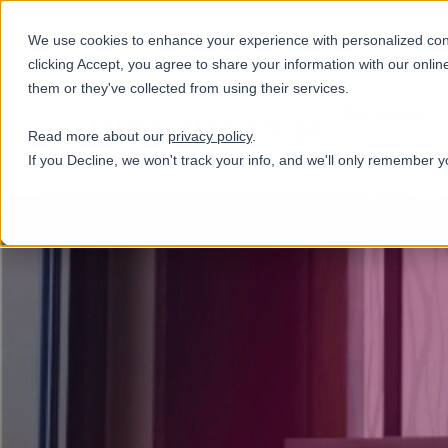
+31(0)884321800
We use cookies to enhance your experience with personalized conte
clicking Accept, you agree to share your information with our onlin
them or they've collected from using their services.
Diensten
Read more about our
privacy policy
.
If you Decline, we won't track your info, and we'll only remember y