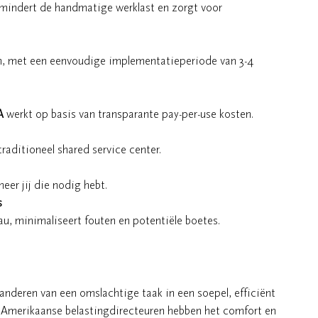
rmindert de handmatige werklast en zorgt voor
m, met een eenvoudige implementatieperiode van 3-4
A
werkt op basis van transparante pay-per-use kosten.
raditioneel shared service center.
er jij die nodig hebt.
s
u, minimaliseert fouten en potentiële boetes.
anderen van een omslachtige taak in een soepel, efficiënt
l Amerikaanse belastingdirecteuren hebben het comfort en