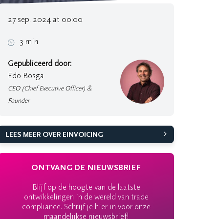
27 sep. 2024 at 00:00
 hebt
3 min
Gepubliceerd door:
Edo Bosga
CEO (Chief Executive Officer) &
Founder
LEES MEER OVER EINVOICING
ONTVANG DE NIEUWSBRIEF
Blijf op de hoogte van de laatste
ontwikkelingen in de wereld van trade
compliance. Schrijf je hier in voor onze
maandelijkse nieuwsbrief!