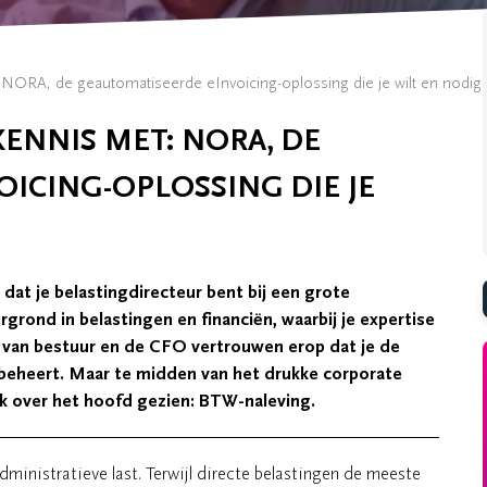
 NORA, de geautomatiseerde eInvoicing-oplossing die je wilt en nodig
KENNIS MET: NORA, DE
ICING-OPLOSSING DIE JE
dat je belastingdirecteur bent bij een grote
grond in belastingen en financiën, waarbij je expertise
ad van bestuur en de CFO vertrouwen erop dat je de
t beheert. Maar te midden van het drukke corporate
ak over het hoofd gezien: BTW-naleving.
dministratieve last. Terwijl directe belastingen de meeste