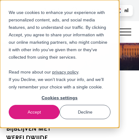
Bel ons
nl
LOGIN
We use cookies to enhance your experience with
personalized content, ads, and social media
en
features, and to understand our traffic. By clicking
Accept, you agree to share your information with
our online marketing partners, who might combine
it with other info you’ve given them or they've
collected from using their services.
Read more about our
privacy policy
.
If you Decline, we won't track your info, and we'll
only remember your choice with a single cookie.
Cookies settings
Accept
Decline
Nieuws
BIJBLIJVEN MET
WERELDWIJDE