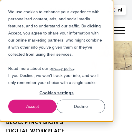
Bel ons
nl
LOGIN
We use cookies to enhance your experience with
personalized content, ads, and social media
en
features, and to understand our traffic. By clicking
Accept, you agree to share your information with
our online marketing partners, who might combine
it with other info you’ve given them or they've
collected from using their services.
Read more about our
privacy policy
.
If you Decline, we won't track your info, and we'll
only remember your choice with a single cookie.
Cookies settings
Accept
Decline
Nieuws
BLOG: PINCVISION'S
DIGITAL WORKPLACE