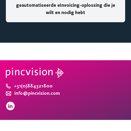
geautomatiseerde eInvoicing-oplossing die je
wilt en nodig hebt
+31(0)884321800
info@pincvision.com