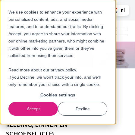
Bel ons
nl
LOGIN
We use cookies to enhance your experience with
personalized content, ads, and social media
en
features, and to understand our traffic. By clicking
Accept, you agree to share your information with
our online marketing partners, who might combine
it with other info you’ve given them or they've
collected from using their services.
Read more about our
privacy policy
.
If you Decline, we won't track your info, and we'll
only remember your choice with a single cookie.
Cookies settings
Accept
Decline
Uitgebreide Producenten Verantwoordelijkheid (EPR)
KLEDING, LINNEN EN
SCHOEISEL (CLF)