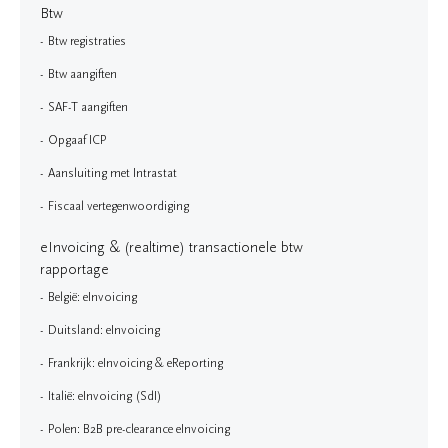
Btw
Btw registraties
Btw aangiften
SAF-T aangiften
Opgaaf ICP
Aansluiting met Intrastat
Fiscaal vertegenwoordiging
eInvoicing & (realtime) transactionele btw
rapportage
België: eInvoicing
Duitsland: eInvoicing
Frankrijk: eInvoicing & eReporting
Italië: eInvoicing (SdI)
Polen: B2B pre-clearance eInvoicing