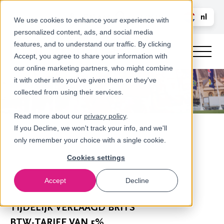
Bel ons
nl
LOGIN
We use cookies to enhance your experience with
personalized content, ads, and social media
en
features, and to understand our traffic. By clicking
Accept, you agree to share your information with
our online marketing partners, who might combine
it with other info you’ve given them or they've
collected from using their services.
Read more about our
privacy policy
.
If you Decline, we won't track your info, and we'll
only remember your choice with a single cookie.
Cookies settings
Accept
Decline
Nieuws
TIJDELIJK VERLAAGD BRITS
BTW-TARIEF VAN 5%