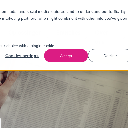
nt, ads, and social media features, and to understand our traffic. By
e marketing partners, who might combine it with other info you’ve given
Oplossingen
Branches
Over
ons
our choice with a single cookie.
Cookies settings
Accept
Decline