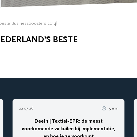
beste Businessboosters 2014!
EDERLAND’S BESTE
22 07 26
5 min
Deel 1 | Textiel-EPR: de meest
voorkomende valkuilen bij implementatie,
en hoe je ze voorkomt