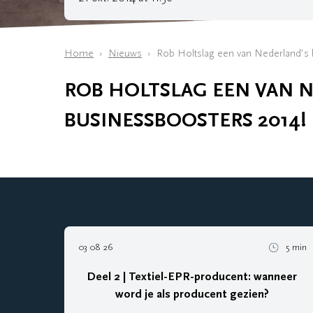
Home
Nieuws
Rob Holtslag een van Nederland’s 
ROB HOLTSLAG EEN VAN N
BUSINESSBOOSTERS 2014!
03 08 26
5 min
Deel 2 | Textiel-EPR-producent: wanneer
word je als producent gezien?