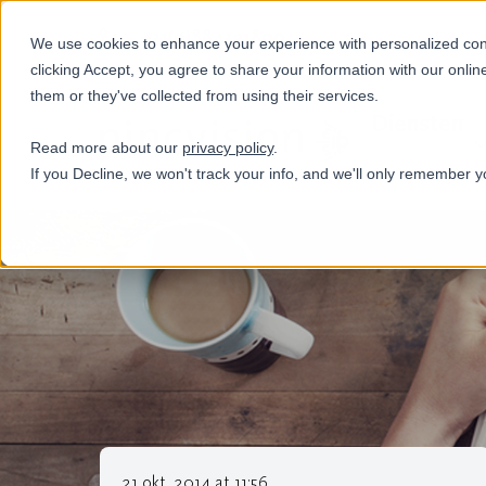
+31(0)884321800
We use cookies to enhance your experience with personalized conte
clicking Accept, you agree to share your information with our onlin
them or they've collected from using their services.
Diensten
Read more about our
privacy policy
.
If you Decline, we won't track your info, and we'll only remember y
21 okt. 2014 at 11:56