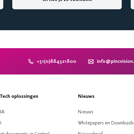
+31(0)884321800
info@pincvision
Tech oplossingen
Nieuws
RA
Nieuws
I
Whitepapers en Downloads
rt documents in Control
Nieuwsbrief