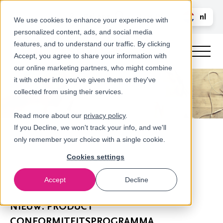
Bel ons
nl
LOGIN
We use cookies to enhance your experience with
personalized content, ads, and social media
en
features, and to understand our traffic. By clicking
Accept, you agree to share your information with
our online marketing partners, who might combine
it with other info you’ve given them or they've
collected from using their services.
Read more about our
privacy policy
.
If you Decline, we won't track your info, and we'll
only remember your choice with a single cookie.
Cookies settings
Accept
Decline
Nieuws
​NIEUW: PRODUCT
CONFORMITEITSPROGRAMMA