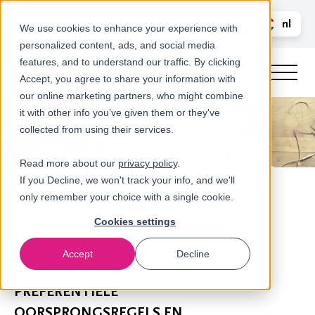
Bel ons
nl
LOGIN
We use cookies to enhance your experience with
personalized content, ads, and social media
en
features, and to understand our traffic. By clicking
Accept, you agree to share your information with
our online marketing partners, who might combine
it with other info you’ve given them or they've
collected from using their services.
Read more about our
privacy policy
.
If you Decline, we won't track your info, and we'll
only remember your choice with a single cookie.
Cookies settings
Accept
Decline
Nieuws
PREFERENTIËLE
OORSPRONGSREGELS EN