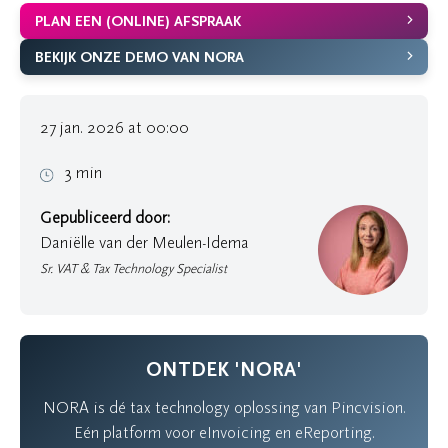
PLAN EEN (ONLINE) AFSPRAAK
BEKIJK ONZE DEMO VAN NORA
27 jan. 2026 at 00:00
3 min
Gepubliceerd door:
Daniëlle van der Meulen-Idema
Sr. VAT & Tax Technology Specialist
ONTDEK 'NORA'
NORA is dé tax technology oplossing van Pincvision.
Eén platform voor eInvoicing en eReporting.