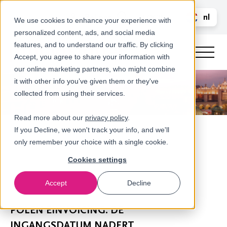
Bel ons
nl
LOGIN
We use cookies to enhance your experience with
personalized content, ads, and social media
en
features, and to understand our traffic. By clicking
Accept, you agree to share your information with
our online marketing partners, who might combine
it with other info you’ve given them or they've
collected from using their services.
Read more about our
privacy policy
.
If you Decline, we won't track your info, and we'll
only remember your choice with a single cookie.
Cookies settings
Accept
Decline
Nieuws
POLEN EINVOICING: DE
INGANGSDATUM NADERT