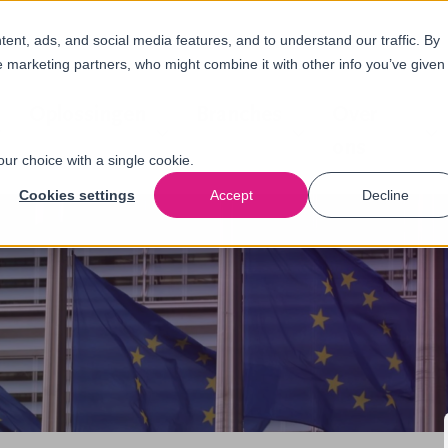
nt, ads, and social media features, and to understand our traffic. By
e marketing partners, who might combine it with other info you’ve given
Oplossingen
Branches
Over
ons
our choice with a single cookie.
Cookies settings
Accept
Decline