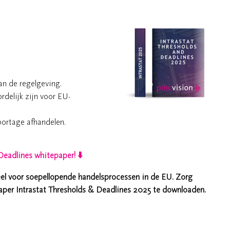
an de regelgeving.
delijk zijn voor EU-
portage afhandelen.
eadlines whitepaper! ⬇️
ieel voor soepellopende handelsprocessen in de EU. Zorg
epaper Intrastat Thresholds & Deadlines 2025 te downloaden.