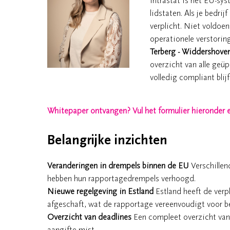
Intrastat is het EU-sy
lidstaten. Als je bedrij
verplicht. Niet voldoen
operationele verstori
Terberg - Widdershoven
overzicht van alle geü
volledig compliant blij
Whitepaper ontvangen? Vul het formulier hieronder ev
Belangrijke inzichten
Veranderingen in drempels binnen de EU
Verschillen
hebben hun rapportagedrempels verhoogd.
Nieuwe regelgeving in Estland
Estland heeft de verp
afgeschaft, wat de rapportage vereenvoudigt voor be
Overzicht van deadlines
Een compleet overzicht van 
aangifte mist.