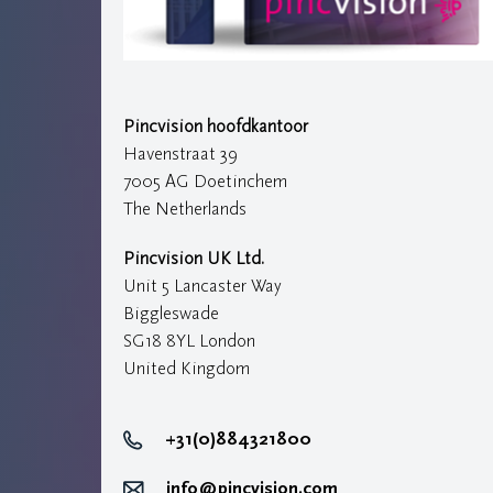
Pincvision hoofdkantoor
Havenstraat 39
7005 AG Doetinchem
The Netherlands
Pincvision UK Ltd.
Unit 5 Lancaster Way
Biggleswade
SG18 8YL London
United Kingdom
+31(0)884321800
info@pincvision.com