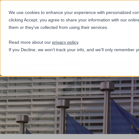
+31(0)884321800
We use cookies to enhance your experience with personalized conte
clicking Accept, you agree to share your information with our onlin
them or they've collected from using their services.
Diensten
Read more about our
privacy policy
.
If you Decline, we won't track your info, and we'll only remember y