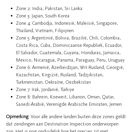
Zone 2: India, Pakistan, Sri Lanka
Zone 3: Japan, South Korea
Zone 4: Cambodja, Indonesië, Maleisië, Singapore,
Thailand, Vietnam, Filipijnen
Zone 5: Argentinië, Bolivia, Brazilië, Chili, Colombia,
Costa Rica, Cuba, Dominicaanse Republiek, Ecuador,
El Salvador, Guatemala, Guyana, Honduras, Jamaica,
Mexico, Nicaragua, Panama, Paraguay, Peru, Uruguay
Zone 6: Armenië, Azerbeidzjan, Wit-Rusland, Georgië,
Kazachstan, Kirgizië, Rusland, Tadzjikistan,
Turkmenistan, Oekraïne, Oezbekistan
Zone 7: Irak, Jordanië, Türkiye
Zone 8: Bahrein, Koeweit, Libanon, Oman, Qatar,
Saoedi-Arabië, Verenigde Arabische Emiraten, Jemen
Opmerking
: Voor alle andere landen buiten deze zones geldt
dat zendingen aan Destination Inspection onderworpen
zijn. Het is nog onduidelijk hoe het precies zit met