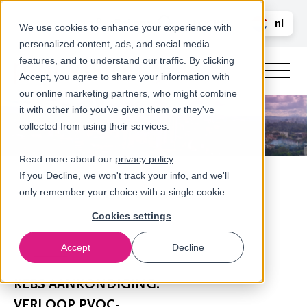
Bel ons
nl
LOGIN
We use cookies to enhance your experience with
personalized content, ads, and social media
en
features, and to understand our traffic. By clicking
Accept, you agree to share your information with
our online marketing partners, who might combine
it with other info you’ve given them or they've
collected from using their services.
Read more about our
privacy policy
.
If you Decline, we won't track your info, and we'll
only remember your choice with a single cookie.
Cookies settings
Accept
Decline
Nieuws
KEBS AANKONDIGING:
VERLOOP PVOC-