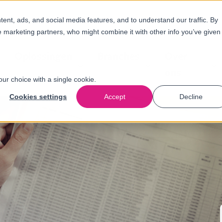
nt, ads, and social media features, and to understand our traffic. By
e marketing partners, who might combine it with other info you’ve given
Oplossingen
Branches
Over
ons
our choice with a single cookie.
Cookies settings
Accept
Decline