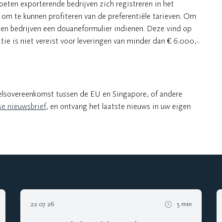
eten exporterende bedrijven zich registreren in het
om te kunnen profiteren van de preferentiële tarieven. Om
en bedrijven een douaneformulier indienen. Deze vind op
atie is niet vereist voor leveringen van minder dan € 6.000,-.
delsovereenkomst tussen de EU en Singapore, of andere
se nieuwsbrief
, en ontvang het laatste nieuws in uw eigen
22 07 26
5 min