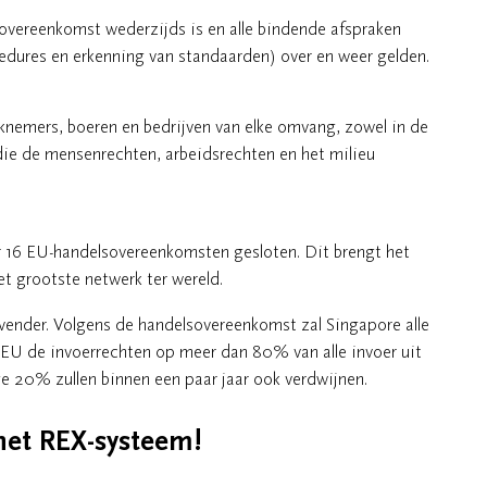
overeenkomst wederzijds is en alle bindende afspraken
edures en erkenning van standaarden) over en weer gelden.
emers, boeren en bedrijven van elke omvang, zowel in de
 die de mensenrechten, arbeidsrechten en het milieu
ar 16 EU-handelsovereenkomsten gesloten. Dit brengt het
t grootste netwerk ter wereld.
ender. Volgens de handelsovereenkomst zal Singapore alle
 EU de invoerrechten op meer dan 80% van alle invoer uit
e 20% zullen binnen een paar jaar ook verdwijnen.
 het REX-systeem!