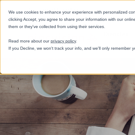
+31(0)884321800
We use cookies to enhance your experience with personalized conte
clicking Accept, you agree to share your information with our onlin
them or they've collected from using their services.
Diensten
Read more about our
privacy policy
.
If you Decline, we won't track your info, and we'll only remember y