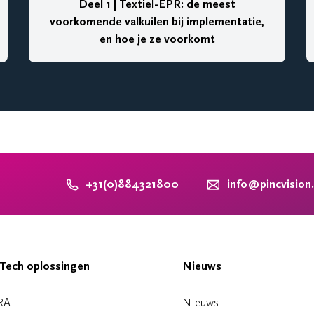
Deel 1 | Textiel-EPR: de meest
voorkomende valkuilen bij implementatie,
en hoe je ze voorkomt
+31(0)884321800
info@pincvision
Tech oplossingen
Nieuws
RA
Nieuws