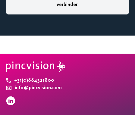
verbinden
+31(0)884321800
info@pincvision.com