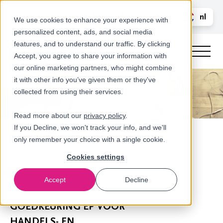
Bel ons
nl
LOGIN
We use cookies to enhance your experience with
personalized content, ads, and social media
en
features, and to understand our traffic. By clicking
Accept, you agree to share your information with
our online marketing partners, who might combine
it with other info you’ve given them or they've
collected from using their services.
Read more about our
privacy policy
.
If you Decline, we won't track your info, and we'll
only remember your choice with a single cookie.
Cookies settings
Accept
Decline
Nieuws
GOEDKEURING EP VOOR
HANDELS- EN