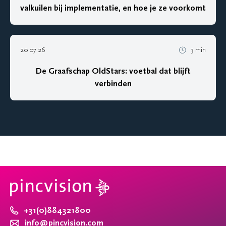
valkuilen bij implementatie, en hoe je ze voorkomt
20 07 26
3 min
De Graafschap OldStars: voetbal dat blijft
verbinden
+31(0)884321800
info@pincvision.com