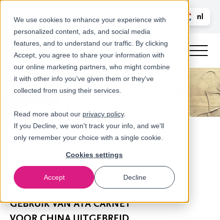
Bel ons
nl
LOGIN
We use cookies to enhance your experience with
personalized content, ads, and social media
en
features, and to understand our traffic. By clicking
Accept, you agree to share your information with
our online marketing partners, who might combine
it with other info you’ve given them or they've
collected from using their services.
Read more about our
privacy policy
.
If you Decline, we won't track your info, and we'll
only remember your choice with a single cookie.
Cookies settings
Accept
Decline
Nieuws
GEBRUIK VAN ATA CARNET
VOOR CHINA UITGEBREID