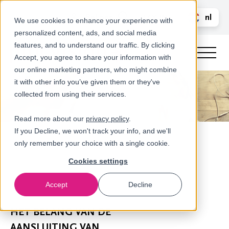
Bel ons
nl
LOGIN
We use cookies to enhance your experience with
personalized content, ads, and social media
en
features, and to understand our traffic. By clicking
Accept, you agree to share your information with
our online marketing partners, who might combine
it with other info you’ve given them or they've
collected from using their services.
Read more about our
privacy policy
.
If you Decline, we won't track your info, and we'll
only remember your choice with a single cookie.
Cookies settings
Accept
Decline
Nieuws
​HET BELANG VAN DE
AANSLUITING VAN